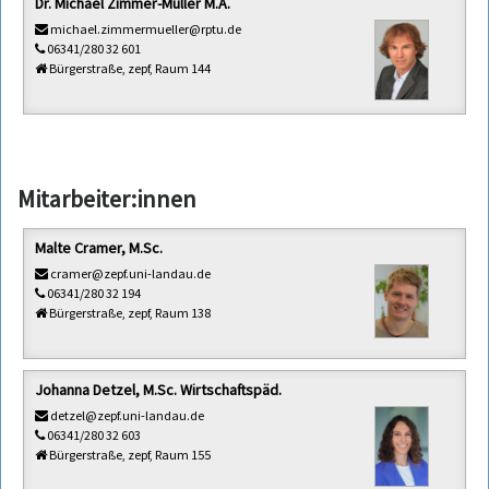
Dr. Michael Zimmer-Müller M.A.
michael.zimmermueller@rptu.de
06341/280 32 601
Bürgerstraße, zepf, Raum 144
Mitarbeiter:innen
Malte Cramer, M.Sc.
cramer@zepf.uni-landau.de
06341/280 32 194
Bürgerstraße, zepf, Raum 138
Johanna Detzel, M.Sc. Wirtschaftspäd.
detzel@zepf.uni-landau.de
06341/280 32 603
Bürgerstraße, zepf, Raum 155