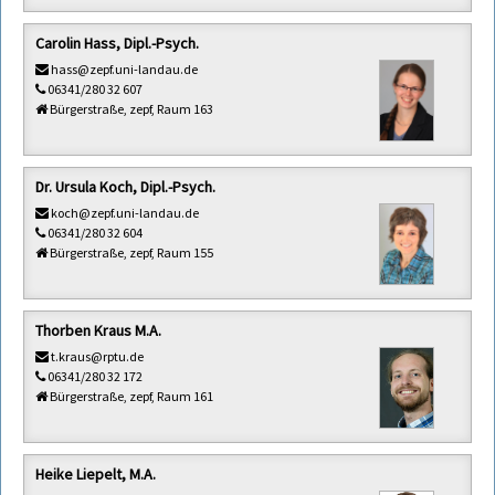
Carolin Hass, Dipl.-Psych.
hass@zepf.uni-landau.de
06341/280 32 607
Bürgerstraße, zepf, Raum 163
Dr. Ursula Koch, Dipl.-Psych.
koch@zepf.uni-landau.de
06341/280 32 604
Bürgerstraße, zepf, Raum 155
Thorben Kraus M.A.
t.kraus@rptu.de
06341/280 32 172
Bürgerstraße, zepf, Raum 161
Heike Liepelt, M.A.