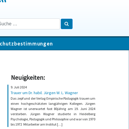
chutzbestimmungen
Neuigkeiten:
9. Juli 2024
Trauer um Dr. habil. Jürgen W. L. Wagner
Das zepf und der Verlag Empirische Pädagogik trauen um
einen hochgeschätzten langjährigen Kollegen. Jürgen
Wagner ist unerwartet fast 80jährig am 19. Juni 2024
verstorben. Jürgen Wagner studierte in Heidelberg
Psychologie, Pädagogik und Philosophie und war von 1970
bis 1972 Mitarbeiter am Institut […]