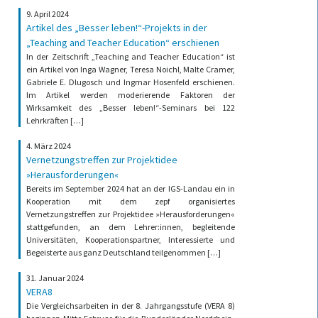
9. April 2024
Artikel des „Besser leben!“-Projekts in der
„Teaching and Teacher Education“ erschienen
In der Zeitschrift „Teaching and Teacher Education“ ist
ein Artikel von Inga Wagner, Teresa Noichl, Malte Cramer,
Gabriele E. Dlugosch und Ingmar Hosenfeld erschienen.
Im Artikel werden moderierende Faktoren der
Wirksamkeit des „Besser leben!“-Seminars bei 122
Lehrkräften […]
4. März 2024
Vernetzungstreffen zur Projektidee
»Herausforderungen«
Bereits im September 2024 hat an der IGS-Landau ein in
Kooperation mit dem zepf organisiertes
Vernetzungstreffen zur Projektidee »Herausforderungen«
stattgefunden, an dem Lehrer:innen, begleitende
Universitäten, Kooperationspartner, Interessierte und
Begeisterte aus ganz Deutschland teilgenommen […]
31. Januar 2024
VERA8
Die Vergleichsarbeiten in der 8. Jahrgangsstufe (VERA 8)