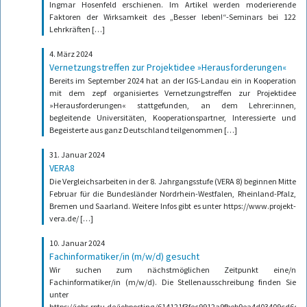
Ingmar Hosenfeld erschienen. Im Artikel werden moderierende
Faktoren der Wirksamkeit des „Besser leben!“-Seminars bei 122
Lehrkräften […]
4. März 2024
Vernetzungstreffen zur Projektidee »Herausforderungen«
Bereits im September 2024 hat an der IGS-Landau ein in Kooperation
mit dem zepf organisiertes Vernetzungstreffen zur Projektidee
»Herausforderungen« stattgefunden, an dem Lehrer:innen,
begleitende Universitäten, Kooperationspartner, Interessierte und
Begeisterte aus ganz Deutschland teilgenommen […]
31. Januar 2024
VERA8
Die Vergleichsarbeiten in der 8. Jahrgangsstufe (VERA 8) beginnen Mitte
Februar für die Bundesländer Nordrhein-Westfalen, Rheinland-Pfalz,
Bremen und Saarland. Weitere Infos gibt es unter https://www.projekt-
vera.de/ […]
10. Januar 2024
Fachinformatiker/in (m/w/d) gesucht
Wir suchen zum nächstmöglichen Zeitpunkt eine/n
Fachinformatiker/in (m/w/d). Die Stellenausschreibung finden Sie
unter
https://jobs.rptu.de/jobposting/614121f3fec9912a9fbeb9ea4d03409cd6c9