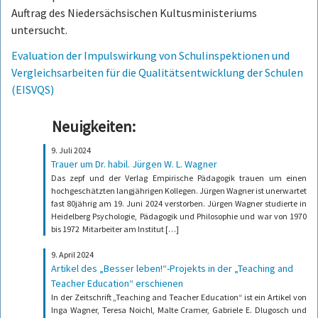
Auftrag des Niedersächsischen Kultusministeriums
untersucht.
Evaluation der Impulswirkung von Schulinspektionen und
Vergleichsarbeiten für die Qualitätsentwicklung der Schulen
(EISVQS)
Neuigkeiten:
9. Juli 2024
Trauer um Dr. habil. Jürgen W. L. Wagner
Das zepf und der Verlag Empirische Pädagogik trauen um einen
hochgeschätzten langjährigen Kollegen. Jürgen Wagner ist unerwartet
fast 80jährig am 19. Juni 2024 verstorben. Jürgen Wagner studierte in
Heidelberg Psychologie, Pädagogik und Philosophie und war von 1970
bis 1972 Mitarbeiter am Institut […]
9. April 2024
Artikel des „Besser leben!“-Projekts in der „Teaching and
Teacher Education“ erschienen
In der Zeitschrift „Teaching and Teacher Education“ ist ein Artikel von
Inga Wagner, Teresa Noichl, Malte Cramer, Gabriele E. Dlugosch und