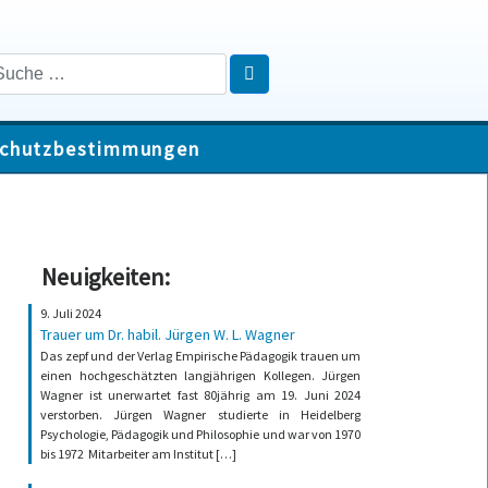
chutzbestimmungen
Neuigkeiten:
9. Juli 2024
Trauer um Dr. habil. Jürgen W. L. Wagner
Das zepf und der Verlag Empirische Pädagogik trauen um
einen hochgeschätzten langjährigen Kollegen. Jürgen
Wagner ist unerwartet fast 80jährig am 19. Juni 2024
verstorben. Jürgen Wagner studierte in Heidelberg
Psychologie, Pädagogik und Philosophie und war von 1970
bis 1972 Mitarbeiter am Institut […]