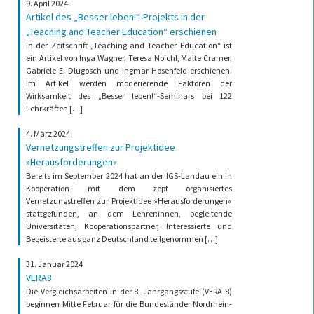
9. April 2024
Artikel des „Besser leben!“-Projekts in der
„Teaching and Teacher Education“ erschienen
In der Zeitschrift „Teaching and Teacher Education“ ist
ein Artikel von Inga Wagner, Teresa Noichl, Malte Cramer,
Gabriele E. Dlugosch und Ingmar Hosenfeld erschienen.
Im Artikel werden moderierende Faktoren der
Wirksamkeit des „Besser leben!“-Seminars bei 122
Lehrkräften […]
4. März 2024
Vernetzungstreffen zur Projektidee
»Herausforderungen«
Bereits im September 2024 hat an der IGS-Landau ein in
Kooperation mit dem zepf organisiertes
Vernetzungstreffen zur Projektidee »Herausforderungen«
stattgefunden, an dem Lehrer:innen, begleitende
Universitäten, Kooperationspartner, Interessierte und
Begeisterte aus ganz Deutschland teilgenommen […]
31. Januar 2024
VERA8
Die Vergleichsarbeiten in der 8. Jahrgangsstufe (VERA 8)
beginnen Mitte Februar für die Bundesländer Nordrhein-